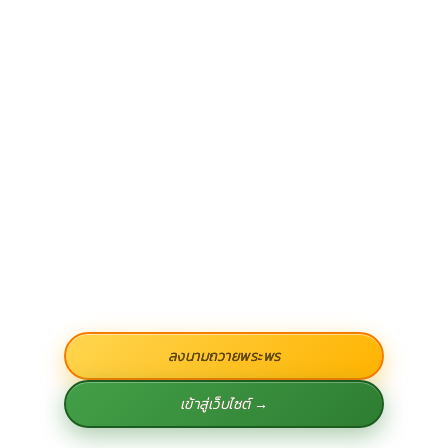
ลงนามถวายพระพร
เข้าสู่เว็บไซต์ →