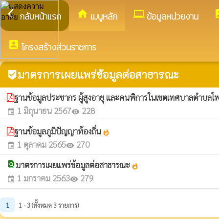
arrow_back_ios
home
computer
acco
กลับหน้าแรก
เมนูหลัก
ข้อมูลหน่วยงาน
account_box
โครงสร้างส่วนราชการ
มาตรการเผยแพร่ข้อมูลต่อสาธารณะ
beenhere
ฐานข้อมูลประชากร ผู้สูงอายุ และคนพิการในเขตเทศบาลตำบลโ
1 มิถุนายน 2567
228
event
visibility
ฐานข้อมูลภูมิปัญญาท้องถิ่น
whatshot
1 ตุลาคม 2565
270
event
visibility
find_in_page
มาตรการเผยแพร่ข้อมูลต่อสาธารณะ
whatshot
1 มกราคม 2563
279
event
visibility
1
1 - 3 (ทั้งหมด 3 รายการ)