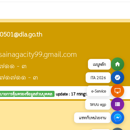
0501@dla.go.th
isainagacity99.gmail.com
๗๑๑ - ๓
home
เมนูหลัก
๔๗๑๗๑๑ - ๓
verified
ITA 2026
desktop_windows
e-Service
บายการคุ้มครองข้อมูลส่วนบุคคล
update : 17 กรกฎาคม 2569
view_list
ระบบ egp
แชทกับหน่วยงาน