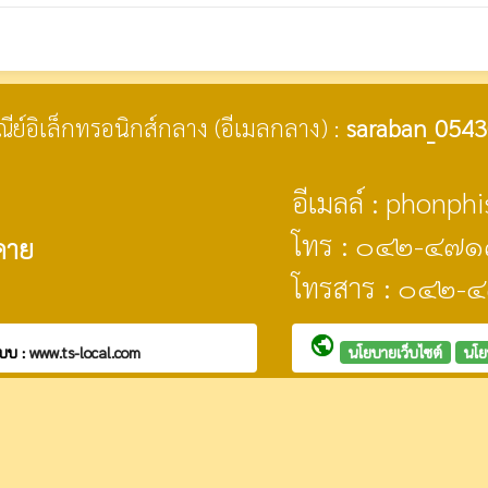
ษณีย์อิเล็กทรอนิกส์กลาง (อีเมลกลาง) :
saraban_0543
อีเมลล์ : phonph
โทร : ๐๔๒-๔๗๑
คาย
โทรสาร : ๐๔๒-
public
บบ :
www.ts-local.com
นโยบายเว็บไซต์
นโย